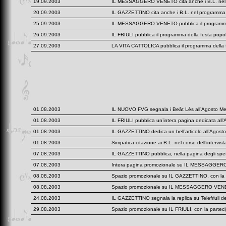
19.09.2003
IL MESSAGGERO VENETO cita anche i B.L. nel p
20.09.2003
IL GAZZETTINO cita anche i B.L. nel programma 
25.09.2003
IL MESSAGGERO VENETO pubblica il programma de
26.09.2003
IL FRIULI pubblica il programma della festa popol
27.09.2003
LA VITA CATTOLICA pubblica il programma della f
01.08.2003
IL NUOVO FVG segnala i Beât Lès all’Agosto Me
01.08.2003
IL FRIULI pubblica un’intera pagina dedicata all’A
01.08.2003
IL GAZZETTINO dedica un bell’articolo all’Agosto
01.08.2003
Simpatica citazione ai B.L. nel corso dell’intervis
07.08.2003
IL GAZZETTINO pubblica, nella pagina degli spetta
07.08.2003
Intera pagina promozionale su IL MESSAGGERO VEN
08.08.2003
Spazio promozionale su IL GAZZETTINO, con la par
08.08.2003
Spazio promozionale su IL MESSAGGERO VENETO, c
24.08.2003
IL GAZZETTINO segnala la replica su Telefriuli
29.08.2003
Spazio promozionale su IL FRIULI, con la parteci