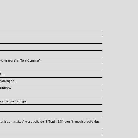
 vê in ment” e “Te mê anime”.
TO.
 marilenghe.
 Endrigo.
to a Sergio Endrigo.
i “Let it be… naked” e a quella de “Il Tratôr Zâl”, con l’immagine delle due