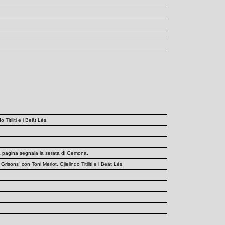
Titiliti e i Beât Lès.
tra pagina segnala la serata di Gemona.
ns” con Toni Merlot, Gjielindo Titiliti e i Beât Lès.