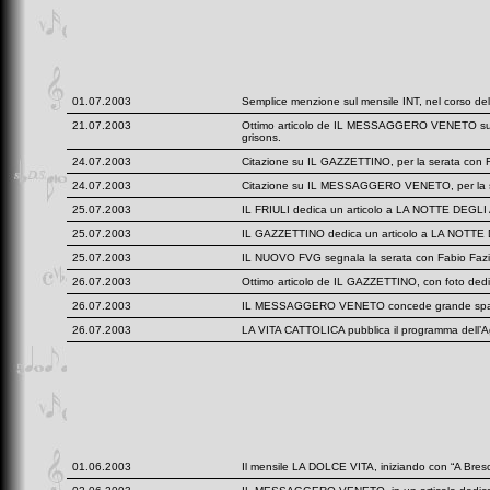
01.07.2003
Semplice menzione sul mensile INT, nel corso dell
21.07.2003
Ottimo articolo de IL MESSAGGERO VENETO sulla 
grisons.
24.07.2003
Citazione su IL GAZZETTINO, per la serata con 
24.07.2003
Citazione su IL MESSAGGERO VENETO, per la s
25.07.2003
IL FRIULI dedica un articolo a LA NOTTE DEGLI 
25.07.2003
IL GAZZETTINO dedica un articolo a LA NOTTE DE
25.07.2003
IL NUOVO FVG segnala la serata con Fabio Fazio
26.07.2003
Ottimo articolo de IL GAZZETTINO, con foto dedicat
26.07.2003
IL MESSAGGERO VENETO concede grande spazio all
26.07.2003
LA VITA CATTOLICA pubblica il programma dell’Ag
01.06.2003
Il mensile LA DOLCE VITA, iniziando con “A Brescia