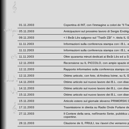
01.11.2003
Copertina di INT, con l’immagine a colori de “Il Tr
05.11.2003
Anticipazioni sul prossimo lavoro di Sergio Endrigo
09.11.2003
< I Beât Lès salgono sul "Tratôr Zâl" >, titola IL
11.11.2003
Informazioni sulla conferenza stampa con i B.L. 
11.11.2003
Informazioni sulla conferenza stampa con i B.L
11.11.2003
Oltre quaranta minuti dedicati ai Beât Lès ed a S
12.11.2003
Recensione su IL PICCOLO, con ampio spazio dedi
12.11.2003
Rapporto informativo sulla conferenza stampa c
12.11.2003
Ottimo articolo, con foto, di Andrea Ioime, su IL
14.11.2003
Ottimo articolo sul nuovo lavoro dei B.L. con dise
14.11.2003
Ottimo articolo sul nuovo lavoro dei B.L. con di
15.11.2003
Ottimo articolo sul nuovo lavoro dei B.L. con dis
15.11.2003
Articolo estero sul giornale sloveno PRIMORSKI
17.11.2003
Trasmissione in diretta su Radio Onde Furlane dedi
27.11.2003
Il Corriere della sera, nell’inserto Sette, pubblica
copertine.
28.11.2003
Citazione de IL FRIULI, tra i lavori che verranno 