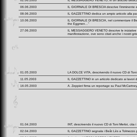
02.06.2003
IL MESSAGGERO VENETO, in un articolo dedicato ad
06.06.2003
IL GIORNALE DI BRESCIA descrive l’imminente ed
08.06.2003
IL GAZZETTINO dedica un ampio articolo alla par
10.06.2003
IL GIORNALE DI BRESCIA, nel commentare il Beatle
the Eggmen…”
27.06.2003
IL MESSAGGERO VENETO descrive le iniziative di “
manifestazione, ove sono citati anche i nostri gri
01.05.2003
LA DOLCE VITA, descrivendo il nuovo CD di Toni Me
11.05.2003
IL GAZZETTINO in un articolo dedicato ai lavori di A
16.05.2003
A. Zeppieri firma un reportage su Paul McCartney a
01.04.2003
INT, descrivendo il nuovo CD di Toni Merlot, cita i 
02.04.2003
IL GAZZETTINO segnala i Beât Lès a Tolmezz