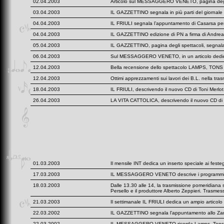
02.04.2003
Articolo sul MESSAGGERO VENETO, pagina degl
03.04.2003
IL GAZZETTINO segnala in più parti del giornale 
04.04.2003
IL FRIULI segnala l’appuntamento di Casarsa
04.04.2003
IL GAZZETTINO edizione di PN a firma di Andrea 
05.04.2003
IL GAZZETTINO, pagina degli spettacoli, segna
06.04.2003
Sul MESSAGGERO VENETO, in un articolo dedicato 
12.04.2003
Bella recensione dello spettacolo LAMPS, TON
12.04.2003
Ottimi apprezzamenti sui lavori dei B.L. nella tra
18.04.2003
IL FRIULI, descrivendo il nuovo CD di Toni Merlot, 
26.04.2003
LA VITA CATTOLICA, descrivendo il nuovo CD di Ton
01.03.2003
Il mensile INT dedica un inserto speciale ai fest
17.03.2003
IL MESSAGGERO VENETO descrive i programmi RA
18.03.2003
Dalle 13.30 alle 14, la trasmissione pomeridiana
Persello e il produttore Alberto Zeppieri. Trasmes
21.03.2003
Il settimanale IL FRIULI dedica un ampio articol
22.03.2002
IL GAZZETTINO segnala l'appuntamento allo Za
22.03.2002
IL MESSAGGERO VENETO ricorda Lamps, Tons e Gr