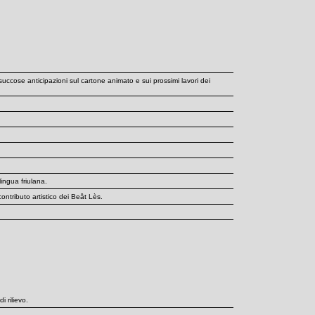
se anticipazioni sul cartone animato e sui prossimi lavori dei
lingua friulana.
ributo artistico dei Beât Lès.
 rilievo.