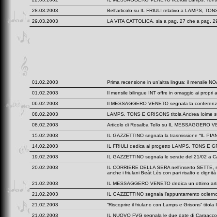
28.03.2003
Bell’articolo su IL FRIULI relativo a LAMPS, TON
29.03.2003
LA VITA CATTOLICA, sia a pag. 27 che a pag. 29, 
01.02.2003
Prima recensione in un’altra lingua: il mensile NO
01.02.2003
Il mensile bilingue INT offre in omaggio ai pro
06.02.2003
Il MESSAGGERO VENETO segnala la conferenza
08.02.2003
LAMPS, TONS E GRISONS titola Andrea Ioime su “
08.02.2003
Articolo di Rosalba Tello su IL MESSAGGERO VENE
15.02.2003
IL GAZZETTINO segnala la trasmissione “IL PIANE
14.02.2003
IL FRIULI dedica al progetto LAMPS, TONS E GRISO
19.02.2003
IL GAZZETTINO segnala le serate del 21/02 a Car
20.02.2003
IL CORRIERE DELLA SERA nell’inserto SETTE, rec
anche i friulani Beât Lès con pari risalto e dignità
21.02.2003
IL MESSAGGERO VENETO dedica un ottimo articolo
21.02.2003
IL GAZZETTINO segnala l’appuntamento odierno
21.02.2003
“Riscoprire il friulano con Lamps e Grisons” titol
21.02.2003
IL NUOVO FVG segnala le due date di Carpacco e