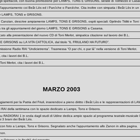
i spettacoli, con buona promozione per LAMPS, TONS E GRISONS, serate di Tolmezzo e Casar
l’appuntamento coi Beât Lès ed i Parcìche o Parcéche. Cita inoltre con simpatia i Beât Lès in un 
 per LAMPS, TONS e GRISONS.
Canzian, descrive ampiamente LAMPS, TONS E GRISONS, ospiti speciali: Gjelindo Titiliti e Toni 
la tra gli appuntamenti del giorno LAMPS, TONS E GRISONS a Casarsa.
alla presentazione del nuovo CD di Toni Merlot, simpatica citazione sul lavoro dei B.L.
S E GRISONS su LA VITA CATTOLICA, dal titolo “IL FRIULANO HA FUTURO”.
smissione Radio RAI “Undicietrenta”. Trasmessa “O par chi, o par là” nella versione di Toni Merlot.
cita i lavori dei B.L.
i Merlot, cita i lavori dei B.L.
MARZO 2003
eggiamenti per la Patria del Friuli, inserendovi a pieno diritto i Beât Lès e le rappresentazioni
I della settimana con lo spazio dedicato a Lamps, Tons e Grisons.
 su RADIORAI 1 in onda dagli studi di Udine dedica ampio spazio al programma teatrale-musicale La
si 3 brani dei Beât Lès.
o con foto a Lamps, Tons e Grisons. Segnalato anche l'appuntamento allo Zanon in altra pagina.
non.
isons e le finalità del progetto.