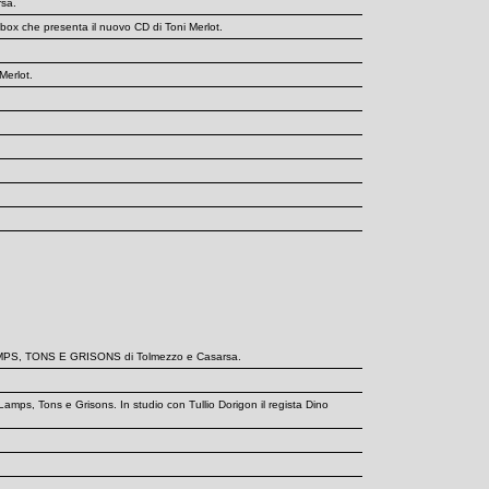
sa.
box che presenta il nuovo CD di Toni Merlot.
Merlot.
 di LAMPS, TONS E GRISONS di Tolmezzo e Casarsa.
mps, Tons e Grisons. In studio con Tullio Dorigon il regista Dino