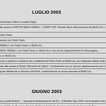
LUGLIO 2003
’intervista a Mario Luzzatto Fegiz.
serata LA NOTTE DEGLI ANGELI – START CUP. Grande rilievo alla presenza dei Beât Lès e succo
Fabio Fazio.
erata con Fabio Fazio.
ANGELI, con Fabio Fazio e i Beât Lès.
GLI ANGELI, con Fabio Fazio e i Beât Lès e cita anche l’appuntamento in altra pagina.
 e i Beât Lès.
a ai grisons e citazione dei complimenti di Fabio Fazio ai Beât Lès, per l’originale utilizzo della 
a serata al Teatro “Giovanni da Udine”, concludendo con un sincero apprezzamento per il cont
osto Medievale a Gemona del Friuli, comprendendo la serata riservata ai Beât Lès.
GIUGNO 2003
 si parla friulano…” segnala la partecipazione dei B.L. al Beatles Day 2003, tra le proprie news di