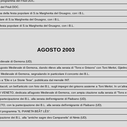
rogramma del Friuli DOC.
del Friuli DOC.
lla festa popolare di S.ta Margherita del Gruagno, con i B.L.
are di S.ta Margherita del Gruagno, con i B.L.
esta popolare di S.ta Margherita del Gruagno, con i B.L.
AGOSTO 2003
dievale di Gemona (UD).
gosto Medievale di Gemona, dando rilievo alla serata di “Tons e Grisons” con Toni Merlot, Gjielindo 
 Medievale di Gemona, segnalando in particolare il concerto dei B.L.
ta a “Elio e Le Storie Tese”, pubblicata dal mensile INT.
coli, un bell’articolo con foto dei B.L. sugli impegni dei grisons assieme a Toni Merlot. In un’al
ETO, dedicata all’agosto Medievale di Gemona, con ampia citazione sulla serata di “Tons e Griso
tecipazione dei B.L. alla serata dell’emigrante di Flaibano (UD).
on la partecipazione dei B.L. alla serata dell’emigrante di Flaibano (UD).
 del programma “IL PIANETA BEÂT LÈS”.
pazione dei B.L. alla “antiche sagre des Campanelis” di Nimis (UD).