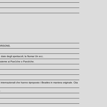
E GRISONS.
ate degli spettacoli, la Numar Un ecc.
assieme ai Parcìche o Parcéche.
rnazionali che hanno riproposto i Beatles in maniera originale. Cita
.