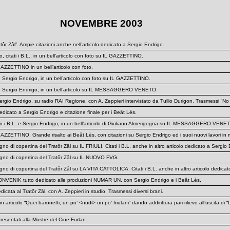
NOVEMBRE 2003
atôr Zâl”. Ampie citazioni anche nell’articolo dedicato a Sergio Endrigo.
, citati i B.L., in un bell’articolo con foto su IL GAZZETTINO.
 GAZZETTINO in un bell’articolo con foto.
e Sergio Endrigo, in un bell’articolo con foto su IL GAZZETTINO.
. e Sergio Endrigo, in un bell’articolo su IL MESSAGGERO VENETO.
ergio Endrigo, su radio RAI Regione, con A. Zeppieri intervistato da Tullio Durigon. Trasmessi “No
cato a Sergio Endrigo e citazione finale per i Beât Lès.
on i B.L. e Sergio Endrigo, in un bell’articolo di Giuliano Almerigogna su IL MESSAGGERO VENE
 GAZZETTINO. Grande risalto ai Beât Lès, con citazioni su Sergio Endrigo ed i suoi nuovi lavori in
gno di copertina del Tratôr Zâl su IL FRIULI. Citati i B.L. anche in altro articolo dedicato a Sergio
segno di copertina del Tratôr Zâl su IL NUOVO FVG.
egno di copertina del Tratôr Zâl su LA VITA CATTOLICA. Citati i B.L. anche in altro articolo dedica
 DNVENIK tutto dedicato alle produzioni NUMAR UN, con Sergio Endrigo e i Beât Lès.
cata al Tratôr Zâl, con A. Zeppieri in studio. Trasmessi diversi brani.
 un articolo “Quei baronetti, un po’ <nudi> un po’ friulani” dando addirittura pari rilievo all’uscita d
presentati alla Mostre del Cine Furlan.