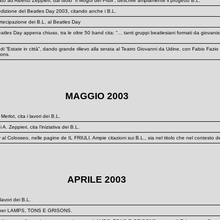
 Alberto Zeppieri, dal titolo “Il Mogol del Friuli”, descrive ampiamente il progetto B.L.
izione del Beatles Day 2003, citando anche i B.L.
tecipazione dei B.L. al Beatles Day
s Day appena chiuso, tra le oltre 50 band cita: “… tanti gruppi beatlesiani formati da giovanissi
Estate in città”, dando grande rilievo alla serata al Teatro Giovanni da Udine, con Fabio Fazio e
sons.
MAGGIO 2003
rlot, cita i lavori dei B.L.
. Zeppieri, cita l’iniziativa dei B.L.
l Colosseo, nelle pagine de IL FRIULI. Ampie citazioni sui B.L., sia nel titolo che nel contesto del
APRILE 2003
lavori dei B.L.
o per LAMPS, TONS E GRISONS.