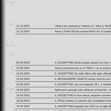
13.10.2003
I Beât Lés canteranno “Adesso sì”, titola IL GAZ
31.10.2003
Arriva il Tratôr Zâl dei nostrani Beât Lés, è l’am
05.09.2003
IL GAZZETTINO dedica ampio spazio (con foto dei B
05.09.2003
Spazio promozionale su IL FRIULI, con la parteci
13.09.2003
IL GAZZETTINO da molto rilievo alla sigla ufficiale
13.09.2003
IL MESSAGGERO VENETO chiude l’articolo sul Friul
14.09.2003
IL GAZZETTINO cita con simpatia i B.L. e l’iniziat
16.09.2003
Nell’inserto speciale tutto dedicato al Friuli Do
18.09.2003
IL GAZZETTINO in due articoli, segnala a presenz
18.09.2003
IL FRIULI dedica un articolo alla Compilation Friu
19.09.2003
IL GAZZETTINO segnala che il CD con la sigla del F