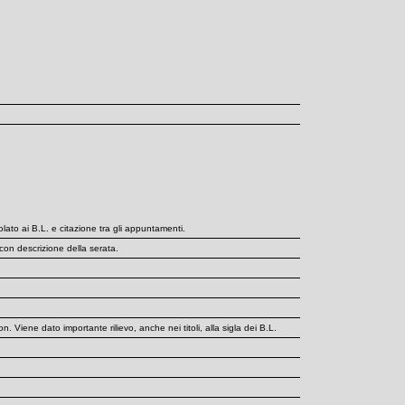
lato ai B.L. e citazione tra gli appuntamenti.
con descrizione della serata.
Viene dato importante rilievo, anche nei titoli, alla sigla dei B.L.