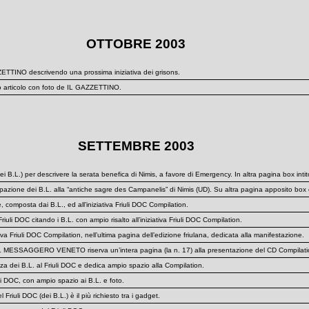
OTTOBRE 2003
ZETTINO descrivendo una prossima iniziativa dei grisons.
pio articolo con foto de IL GAZZETTINO.
SETTEMBRE 2003
.L.) per descrivere la serata benefica di Nimis, a favore di Emergency. In altra pagina box intito
pazione dei B.L. alla “antiche sagre des Campanelis” di Nimis (UD). Su altra pagina apposito box 
, composta dai B.L., ed all’iniziativa Friuli DOC Compilation.
i DOC citando i B.L. con ampio risalto all’iniziativa Friuli DOC Compilation.
iva Friuli DOC Compilation, nell’ultima pagina dell’edizione friulana, dedicata alla manifestazione.
c, IL MESSAGGERO VENETO riserva un’intera pagina (la n. 17) alla presentazione del CD Compilation. 
a dei B.L. al Friuli DOC e dedica ampio spazio alla Compilation.
li DOC, con ampio spazio ai B.L. e foto.
riuli DOC (dei B.L.) è il più richiesto tra i gadget.