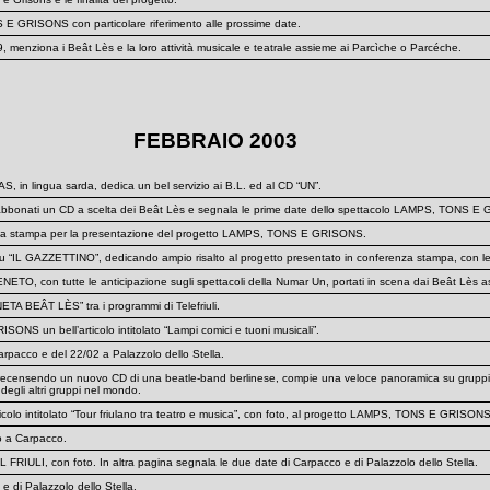
S E GRISONS con particolare riferimento alle prossime date.
menziona i Beât Lès e la loro attività musicale e teatrale assieme ai Parcìche o Parcéche.
FEBBRAIO 2003
AS, in lingua sarda, dedica un bel servizio ai B.L. ed al CD “UN”.
pri abbonati un CD a scelta dei Beât Lès e segnala le prime date dello spettacolo LAMPS, TONS 
 stampa per la presentazione del progetto LAMPS, TONS E GRISONS.
IL GAZZETTINO”, dedicando ampio risalto al progetto presentato in conferenza stampa, con le d
TO, con tutte le anticipazione sugli spettacoli della Numar Un, portati in scena dai Beât Lès 
TA BEÂT LÈS” tra i programmi di Telefriuli.
NS un bell’articolo intitolato “Lampi comici e tuoni musicali”.
pacco e del 22/02 a Palazzolo dello Stella.
ensendo un nuovo CD di una beatle-band berlinese, compie una veloce panoramica su gruppi inte
 degli altri gruppi nel mondo.
 intitolato “Tour friulano tra teatro e musica”, con foto, al progetto LAMPS, TONS E GRISONS
 a Carpacco.
a IL FRIULI, con foto. In altra pagina segnala le due date di Carpacco e di Palazzolo dello Stella.
 di Palazzolo dello Stella.