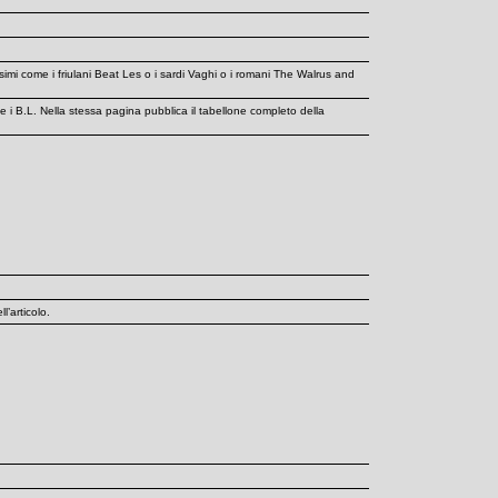
mi come i friulani Beat Les o i sardi Vaghi o i romani The Walrus and
 i B.L. Nella stessa pagina pubblica il tabellone completo della
l’articolo.