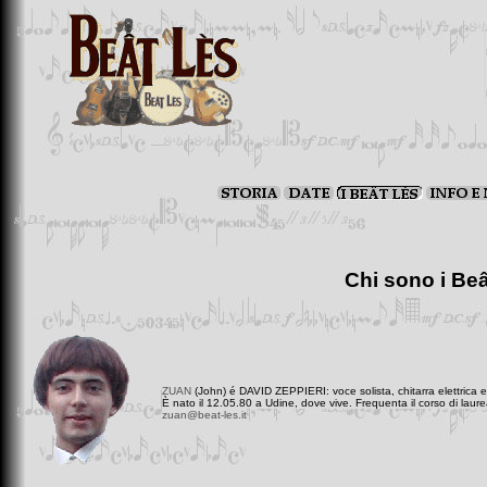
Chi sono i Be
ZUAN
(John) é DAVID ZEPPIERI: voce solista, chitarra elettrica e
È nato il 12.05.80 a Udine, dove vive. Frequenta il corso di laure
zuan@beat-les.it