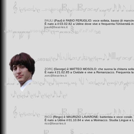
PAULI
(Paul) è FABIO FERUGLIO: voce solista, basso (è mancino!
È nato a il 03.02.82 a Udine dove vive e frequenta l'Università i
pauli@beat-les.it
ZORÇ
(George) è MATTEO MOSOLO: che suona la chitarra solist
È nato il 21.02.85 a Cividale e vive a Remanzacco. Frequenta la f
zorc@beat-les.it
RICO
(Ringo) è MAURIZIO LAVARONE: batterista e voce corale.
È nato a Udine il 01.10.84 e vive a Moimacco. Studia Lingue e Let
rico@beat-les.it