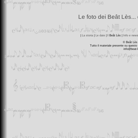
Le foto dei Beât Lès... 
|
La storia
|
Le date
| I Beât Lès |
Info e new
© Beât Lès
Tutto il materiale presente su questo 
info@beat-l