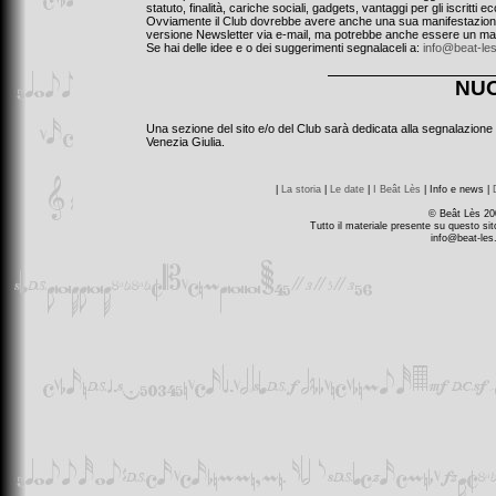
statuto, finalità, cariche sociali, gadgets, vantaggi per gli iscritti ec
Ovviamente il Club dovrebbe avere anche una sua manifestazione gr
versione Newsletter via e-mail, ma potrebbe anche essere un ma
Se hai delle idee e o dei suggerimenti segnalaceli a:
info@beat-les.
NUO
Una sezione del sito e/o del Club sarà dedicata alla segnalazione ed a
Venezia Giulia.
|
La storia
|
Le date
|
I Beât Lès
| Info e news |
© Beât Lès 20
Tutto il materiale presente su questo sit
info@beat-les.