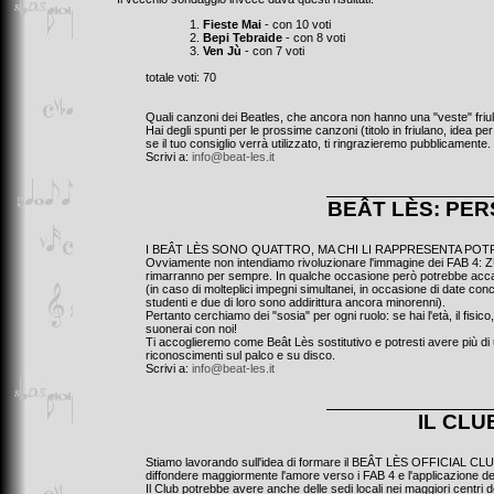
Fieste Mai
- con 10 voti
Bepi Tebraide
- con 8 voti
Ven Jù
- con 7 voti
totale voti: 70
Quali canzoni dei Beatles, che ancora non hanno una "veste" friul
Hai degli spunti per le prossime canzoni (titolo in friulano, idea pe
se il tuo consiglio verrà utilizzato, ti ringrazieremo pubblicamente.
Scrivi a:
info@beat-les.it
BEÂT LÈS: PER
I BEÂT LÈS SONO QUATTRO, MA CHI LI RAPPRESENTA PO
Ovviamente non intendiamo rivoluzionare l'immagine dei FAB 4: Z
rimarranno per sempre. In qualche occasione però potrebbe accade
(in caso di molteplici impegni simultanei, in occasione di date conco
studenti e due di loro sono addirittura ancora minorenni).
Pertanto cerchiamo dei "sosia" per ogni ruolo: se hai l'età, il fisico
suonerai con noi!
Ti accoglieremo come Beât Lès sostitutivo e potresti avere più di
riconoscimenti sul palco e su disco.
Scrivi a:
info@beat-les.it
IL CLU
Stiamo lavorando sull'idea di formare il BEÂT LÈS OFFICIAL CLUB,
diffondere maggiormente l'amore verso i FAB 4 e l'applicazione del
Il Club potrebbe avere anche delle sedi locali nei maggiori centri d