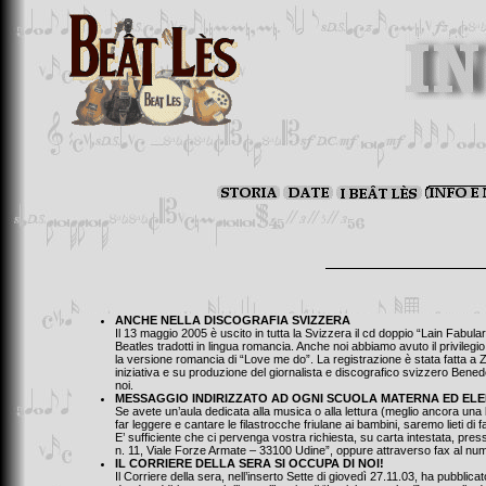
ANCHE NELLA DISCOGRAFIA SVIZZERA
Il 13 maggio 2005 è uscito in tutta la Svizzera il cd doppio “Lain Fabular”
Beatles tradotti in lingua romancia. Anche noi abbiamo avuto il privilegio d
la versione romancia di “Love me do”. La registrazione è stata fatta a Z
iniziativa e su produzione del giornalista e discografico svizzero Ben
noi.
MESSAGGIO INDIRIZZATO AD OGNI SCUOLA MATERNA ED ELE
Se avete un’aula dedicata alla musica o alla lettura (meglio ancora una bi
far leggere e cantare le filastrocche friulane ai bambini, saremo lieti di f
E’ sufficiente che ci pervenga vostra richiesta, su carta intestata, pre
n. 11, Viale Forze Armate – 33100 Udine”, oppure attraverso fax al n
IL CORRIERE DELLA SERA SI OCCUPA DI NOI!
Il Corriere della sera, nell’inserto Sette di giovedì 27.11.03, ha pubblicato