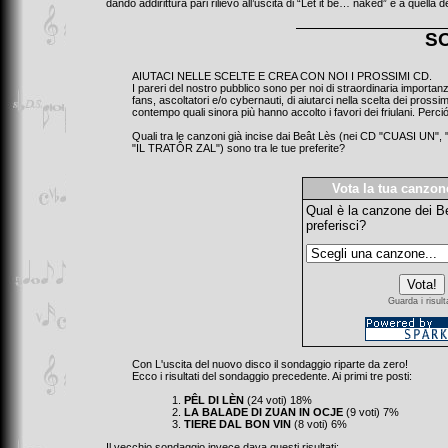
dando addirittura pari rilievo all’uscita di “Let it be… naked” e a quella 
S
AIUTACI NELLE SCELTE E CREA CON NOI I PROSSIMI CD.
I pareri del nostro pubblico sono per noi di straordinaria importanz
fans, ascoltatori e/o cybernauti, di aiutarci nella scelta dei prossi
contempo quali sinora più hanno accolto i favori dei friulani. Perció
Quali tra le canzoni già incise dai Beât Lès (nei CD "CUASI 
"IL TRATÔR ZAL") sono tra le tue preferite?
Vota la tua canzone
Qual è la canzone dei B
preferisci?
Guarda i risult
Con L'uscita del nuovo disco il sondaggio riparte da zero!
Ecco i risultati del sondaggio precedente. Ai primi tre posti:
PÊL DI LÈN
(24 voti) 18%
LA BALADE DI ZUAN IN OCJE
(9 voti) 7%
TIERE DAL BON VIN
(8 voti) 6%
Il vecchio sondaggio invece dava questi risultati: