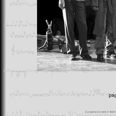
pag
|
La storia
|
Le date
|
I Beât