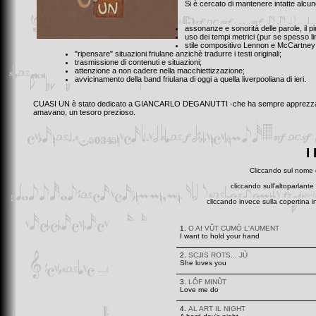
Si è cercato di mantenere intatte alcune 
assonanze e sonorità delle parole, il pi
uso dei tempi metrici (pur se spesso limi
stile compositivo Lennon e McCartney 
"ripensare" situazioni friulane anzichè tradurre i testi originali;
trasmissione di contenuti e situazioni;
attenzione a non cadere nella macchiettizzazione;
avvicinamento della band friulana di oggi a quella liverpooliana di ieri.
CUASI UN è stato dedicato a GIANCARLO DEGANUTTI -che ha sempre apprezzato e s
amavano, un tesoro prezioso.
I
Cliccando sul nome d
cliccando sull'altoparlante
cliccando invece sulla copertina 
1.
O AI VÛT CUMÒ L'AUMENT
I want to hold your hand
2.
SCJIS ROTS... JÙ
She loves you
3.
LÔF MINÛT
Love me do
4.
AL ART IL NIGHT