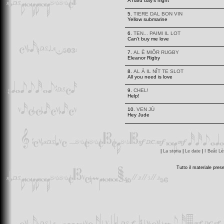
A hard day's night
5.
TIERE DAL BON VIN
Yellow submarine
6.
TEN... PAIMI IL LOT
Can't buy me love
7.
AL È MIÔR RUGBY
Eleanor Rigby
8.
AL À IL NÎT TE SLOT
All you need is love
9.
CHEL!
Help!
10.
VEN JÙ
Hey Jude
|
La storia
|
Le date
|
I Beât L
Tutto il materiale pres